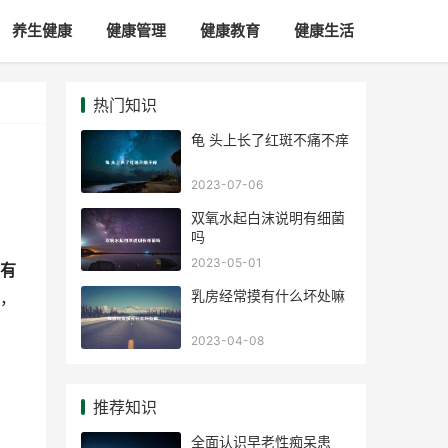
养生健康
健康管理
健康教育
健康生活
热门知识
龟 头上长了红斑不痛不痒
2023-07-06
双氧水起白沫说明有细菌
吗
2023-05-01
有
乳房经常摸有什么坏处嘛
，
2023-04-08
推荐知识
全面认识早老性痴呆患