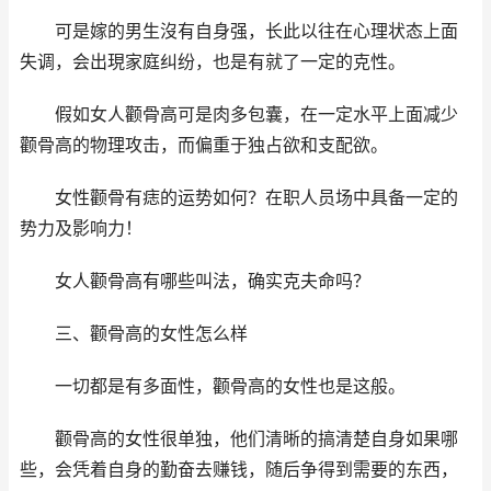
可是嫁的男生沒有自身强，长此以往在心理状态上面
失调，会出現家庭纠纷，也是有就了一定的克性。
假如女人颧骨高可是肉多包囊，在一定水平上面减少
颧骨高的物理攻击，而偏重于独占欲和支配欲。
女性颧骨有痣的运势如何？在职人员场中具备一定的
势力及影响力！
女人颧骨高有哪些叫法，确实克夫命吗？
三、颧骨高的女性怎么样
一切都是有多面性，颧骨高的女性也是这般。
颧骨高的女性很单独，他们清晰的搞清楚自身如果哪
些，会凭着自身的勤奋去赚钱，随后争得到需要的东西，