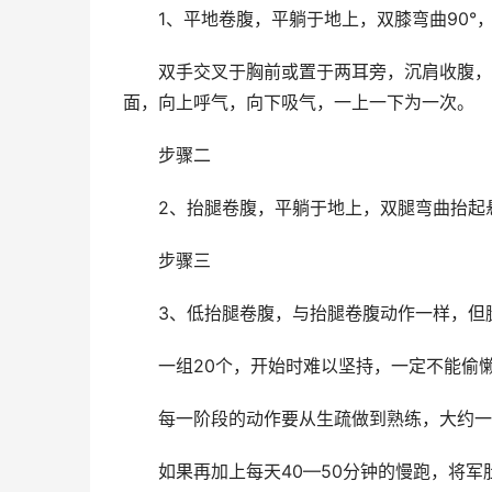
1、平地卷腹，平躺于地上，双膝弯曲90°
双手交叉于胸前或置于两耳旁，沉肩收腹，下
面，向上呼气，向下吸气，一上一下为一次。
步骤二
2、抬腿卷腹，平躺于地上，双腿弯曲抬起悬
步骤三
3、低抬腿卷腹，与抬腿卷腹动作一样，但腿
一组20个，开始时难以坚持，一定不能偷懒
每一阶段的动作要从生疏做到熟练，大约一
如果再加上每天40—50分钟的慢跑，将军