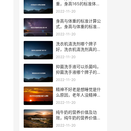
重，身高165的标准体重
是多少斤
2022-11-20
身高与体重的标准计算公
式，身高与体重的标准计
算器
2022-11-20
洗衣机清洗剂哪个牌子
好，洗衣机清洗剂真的有
用吗
2022-11-20
抑菌洗手液可以杀菌吗，
抑菌洗手液哪个牌子的效
果好
2022-11-20
精神不好老是想睡觉是什
么原因，老年人没精神老
想睡觉是什么原因
2022-11-20
纯牛奶的营养价值及功
效，纯牛奶的营养价值高
吗
2022-11-20