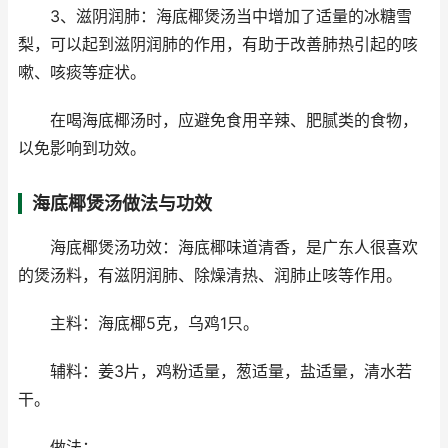
3、滋阴润肺：海底椰煲汤当中增加了适量的冰糖雪
梨，可以起到滋阴润肺的作用，有助于改善肺热引起的咳
嗽、咳痰等症状。
在喝海底椰汤时，应避免食用辛辣、肥腻类的食物，
以免影响到功效。
海底椰煲汤做法与功效
海底椰煲汤功效：海底椰味道清香，是广东人很喜欢
的煲汤料，有滋阴润肺、除燥清热、润肺止咳等作用。
主料：海底椰5克，乌鸡1只。
辅料：姜3片，鸡粉适量，葱适量，盐适量，清水若
干。
做法：