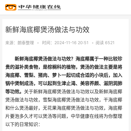
新鲜海底椰煲汤做法与功效
来源：
朗泰整理
•
时间：2024-11-16 20:51
•
阅读 65
21
新鲜海底椰煲汤做法与功效？海底椰属于一种比较珍
贵的滋补类食物，是棕榈科的植物，煲汤的做法主要是将
海底椰、雪梨、猪肉、萝卜一起切成合适的小块后，加入
锅中煲制成汤，可以起到生津止渴、美容养颜、滋阴润肺
等功效。
关于新鲜海底椰煲汤做法与功效以及新鲜海底椰
煲汤做法与功效，雪梨海底椰煲汤做法与功效，干海底椰
和什么煲汤最好，无花果海底椰煲汤做法与功效，海底椰
片要泡多久才可以煲汤等问题，中华健康在线将为你整理
以下的日常知识：