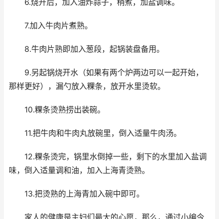
6.烧开后，加入油炸蒜子，稍煮，加盐调味。
7.加入牛肉片煮熟。
8.牛肉片熟即加入葱段，起锅装盘备用。
9.另起锅烧开水（如果有两个炉两边可以一起开始，
那样更好），漏勺放入粿条，放开水里烫软。
10.粿条烫熟捞出装碗。
11.把牛肉和牛肉丸放碗里，倒入适量牛肉汤。
12.粿条烫完，锅里水倒掉一些，剩下的水里加入盐调
味，倒入适量调和油，加入上海青烫熟。
13.把烫熟的上海青加入碗中即可。
家人的健康是主妇们最大的心愿，那么，通过小编今