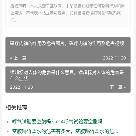
版权声明：本文来源于互联网，中华健康在线无任何盈利行为和商
业用途，不代表本站立场与观点，如有错误或侵犯利益请联系我
们。
磁疗内裤的作用及危害图片，磁疗内裤的作用及危害视频
« 上一篇
2022-11-20
锰超标对人体的危害是什么意思，锰超标对人体的危害是
什么症状
2022-11-20
下一篇 »
相关推荐
呼气试验要空腹吗？c14呼气试验要空腹吗
空腹喝竹盐水的危害有多大，空腹喝竹盐水的危害有哪些