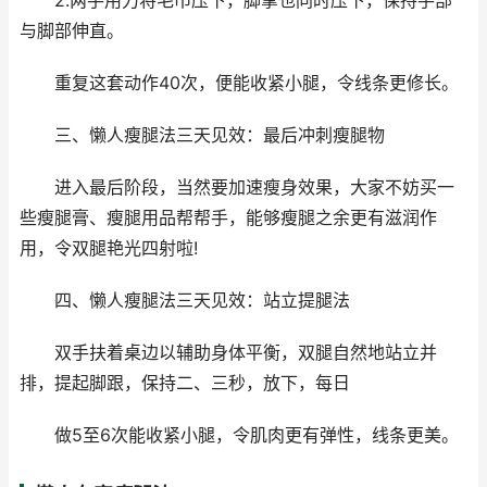
2.两手用力将毛巾压下，脚掌也同时压下，保持手部
与脚部伸直。
重复这套动作40次，便能收紧小腿，令线条更修长。
三、懒人瘦腿法三天见效：最后冲刺瘦腿物
进入最后阶段，当然要加速瘦身效果，大家不妨买一
些瘦腿膏、瘦腿用品帮帮手，能够瘦腿之余更有滋润作
用，令双腿艳光四射啦!
四、懒人瘦腿法三天见效：站立提腿法
双手扶着桌边以辅助身体平衡，双腿自然地站立并
排，提起脚跟，保持二、三秒，放下，每日
做5至6次能收紧小腿，令肌肉更有弹性，线条更美。