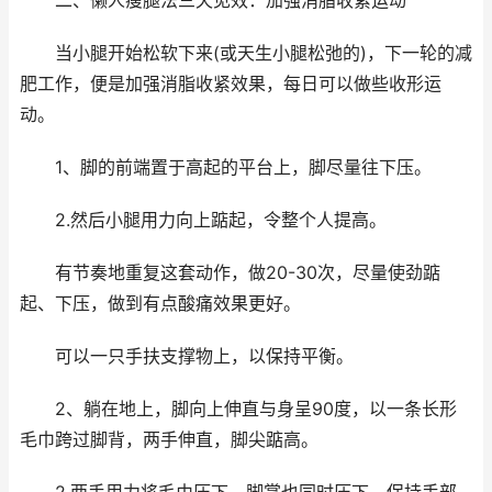
二、懒人瘦腿法三天见效：加强消脂收紧运动
当小腿开始松软下来(或天生小腿松弛的)，下一轮的减
肥工作，便是加强消脂收紧效果，每日可以做些收形运
动。
1、脚的前端置于高起的平台上，脚尽量往下压。
2.然后小腿用力向上踮起，令整个人提高。
有节奏地重复这套动作，做20-30次，尽量使劲踮
起、下压，做到有点酸痛效果更好。
可以一只手扶支撑物上，以保持平衡。
2、躺在地上，脚向上伸直与身呈90度，以一条长形
毛巾跨过脚背，两手伸直，脚尖踮高。